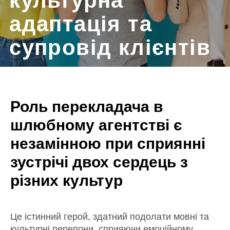
Роль перекладача в
шлюбному агентстві є
незамінною при сприянні
зустрічі двох сердець з
різних культур
Це істинний герой, здатний подолати мовні та
культурні перепони, сприяючи емоційному