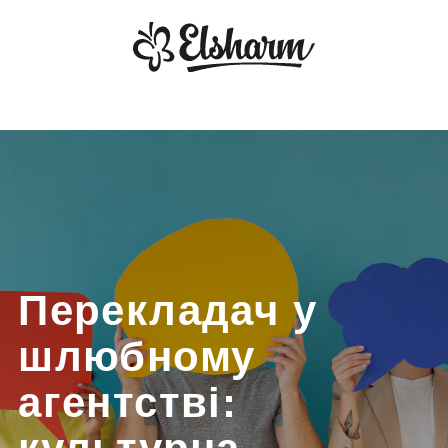
Перекладач у
шлюбному
агентстві:
культурна
адаптація та
супровід клієнтів