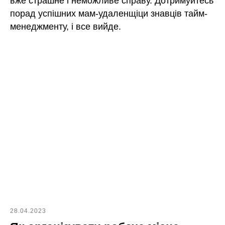
вже страшне і неможливе справу. Дотримуйтесь
порад успішних мам-удаленщіци знавців тайм-
менеджменту, і все вийде.
28.04.2023