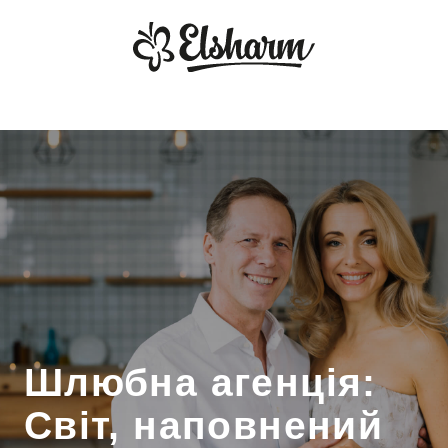
Шлюбна агенція:
Світ, наповнений
можливостями