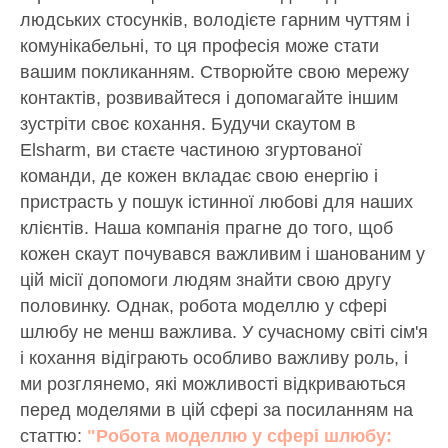
людських стосунків, володієте гарним чуттям і
комунікабельні, то ця професія може стати
вашим покликанням. Створюйте свою мережу
контактів, розвивайтеся і допомагайте іншим
зустріти своє кохання. Будучи скаутом в
Elsharm, ви стаєте частиною згуртованої
команди, де кожен вкладає свою енергію і
пристрасть у пошук істинної любові для наших
клієнтів. Наша компанія прагне до того, щоб
кожен скаут почувався важливим і шанованим у
цій місії допомоги людям знайти свою другу
половинку. Однак, робота моделлю у сфері
шлюбу не менш важлива. У сучасному світі сім'я
і кохання відіграють особливо важливу роль, і
ми розглянемо, які можливості відкриваються
перед моделями в цій сфері за посиланням на
статтю:
"Робота моделлю у сфері шлюбу: